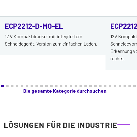
ECP2212-D-M0-EL
ECP221
12 V Kompaktdrucker mit integriertem
12V Kompaktd
Schneidegerät, Version zum einfachen Laden.
Schneidevorr
Erkennung v
rechts.
Die gesamte Kategorie durchsuchen
LÖSUNGEN FÜR DIE INDUSTRIE