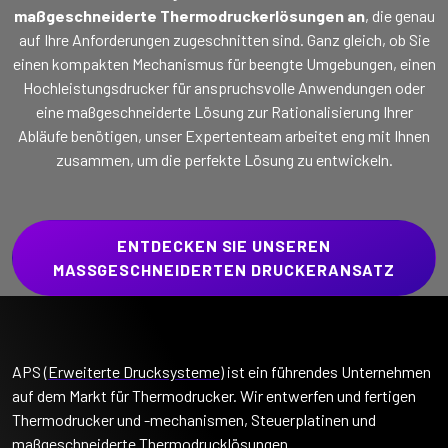
maßgeschneiderte Thermodruckerlösungen an
, die genau
auf Ihre Anforderungen zugeschnitten sind. Ganz gleich, ob Sie
einen kompakten Mechanismus für beengte Umgebungen, einen
Hochleistungsdrucker für anspruchsvolle Anwendungen oder
eine maßgeschneiderte Lösung zur Rationalisierung Ihrer
Abläufe benötigen, unser Expertenteam arbeitet eng mit Ihnen
zusammen, um die perfekte Lösung zu entwickeln.
ENTDECKEN SIE UNSEREN
MASSGESCHNEIDERTEN DRUCKERANSATZ
APS (
Erweiterte Drucksysteme
) ist ein führendes Unternehmen
auf dem Markt für Thermodrucker. Wir entwerfen und fertigen
Thermodrucker und -mechanismen, Steuerplatinen und
maßgeschneiderte Thermodrucklösungen.