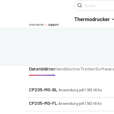
Thermodrucker
Startseite
Support
-
Datenblätter
Handbücher
Treiber
Softwar
CP205-M0-BL
Anwendung pdf | 163.45 Ko
CP205-M0-FL
Anwendung pdf | 163.45 Ko