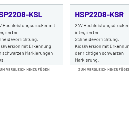
SP2208-KSL
HSP2208-KSR
V Hochleistungsdrucker mit
24V Hochleistungsdrucker
egrierter
integrierter
hneidevorrichtung,
Schneidevorrichtung,
oskversion mit Erkennung
Kioskversion mit Erkennu
n schwarzen Markierungen
der richtigen schwarzen
ks.
Markierung.
UM VERGLEICH HINZUFÜGEN
ZUM VERGLEICH HINZUFÜGE