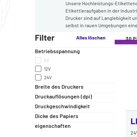
Unsere Hochleistungs-Etikettend
Etikettieraufgaben in der Indus
Drucker sind auf Langlebigkeit u
selbst in rauen Umgebungen eine
Unser
Filter
Alles löschen
30 
Sortiment
an
Betriebsspannung
Hochleistungs-
Etikettendruckern
5V
12V
24V
Breite des Druckers
Druckauflösungen (dpi)
Druckgeschwindigkeit
Dicke des Papiers
L
eigenschaften
24