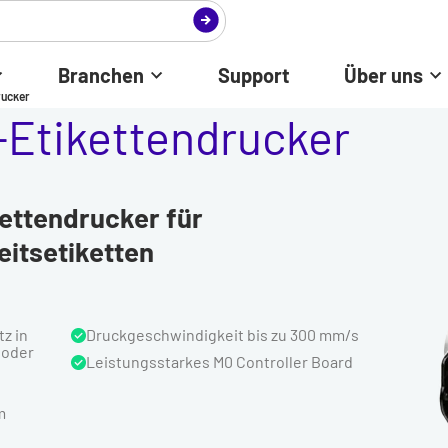
Branchen
Support
Über uns
rucker
-Etikettendrucker
ettendrucker für
itsetiketten
tz in
Druckgeschwindigkeit bis zu 300 mm/s
 oder
Leistungsstarkes M0 Controller Board
m