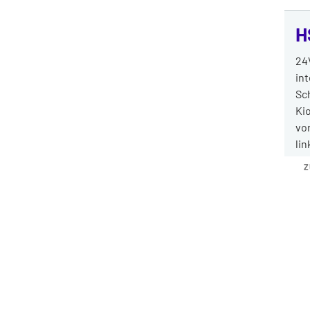
H
24
int
Sc
Ki
vo
lin
Z