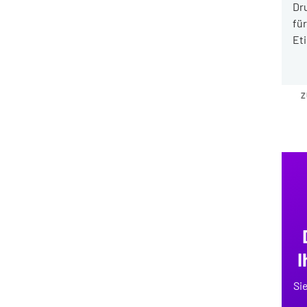
Dr
fü
Et
Z
I
Si