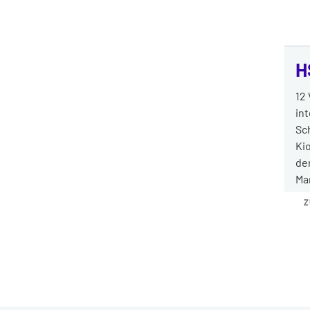
H
12
int
Sc
Ki
de
Ma
Z