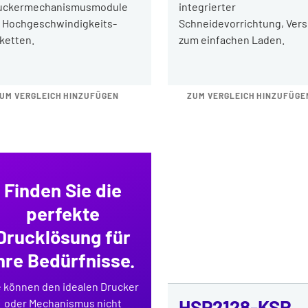
uckermechanismusmodule
integrierter
r Hochgeschwindigkeits-
Schneidevorrichtung, Vers
iketten.
zum einfachen Laden.
UM VERGLEICH HINZUFÜGEN
ZUM VERGLEICH HINZUFÜGE
Finden Sie die
perfekte
Drucklösung für
hre Bedürfnisse.
e können den idealen Drucker
HSP2128-KSR
oder Mechanismus nicht