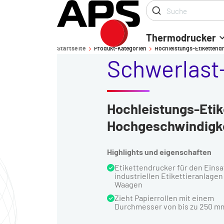
Thermodrucker
Startseite
Produkt-Kategorien
Hochleistungs-Etikettend
-
-
Schwerlast
Hochleistungs-Etik
Hochgeschwindigke
Highlights und eigenschaften
Etikettendrucker für den Einsa
industriellen Etikettieranlagen
Waagen
Zieht Papierrollen mit einem
Durchmesser von bis zu 250 m