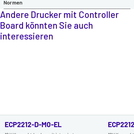
Normen
Andere Drucker mit Controller
Board
könnten Sie auch
interessieren
ECP2212-D-M0-EL
ECP221