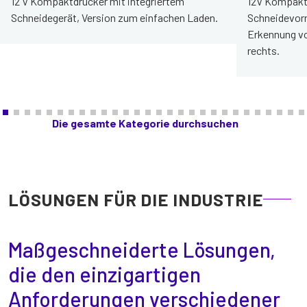
12 V Kompaktdrucker mit integriertem
12V Kompaktd
Schneidegerät, Version zum einfachen Laden.
Schneidevorr
Erkennung v
rechts.
Die gesamte Kategorie durchsuchen
LÖSUNGEN FÜR DIE INDUSTRIE
Maßgeschneiderte Lösungen,
die den einzigartigen
Anforderungen verschiedener