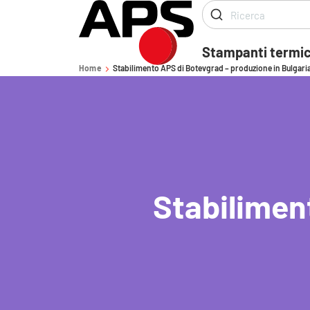
Stampanti termi
Home
Stabilimento APS di Botevgrad – produzione in Bulgari
-
Stabilimen