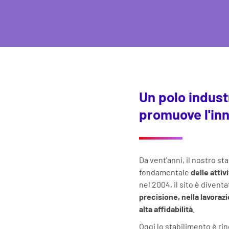
Un polo indust
promuove l'in
Da vent'anni, il nostro s
fondamentale
delle attiv
nel 2004, il sito è divent
precisione, nella lavorazi
alta affidabilità
.
Oggi lo stabilimento è r