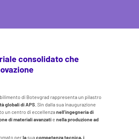
riale consolidato che
novazione
tabilimento di Botevgrad rappresenta un pilastro
ità globali di APS
. Sin dalla sua inaugurazione
ato un centro di eccellenza
nell'ingegneria di
one di materiali avanzati
e
nella produzione ad
inomato per
la
sua
competenza tecnica, i