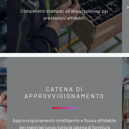
M
Componenti stampati ad alta precisione per
prestazioni affidabili.
CATENA DI
APPROVVIGIONAMENTO
Approvvigionamento intelligente e flusso affidabile
S
dei materiali lungo tutta la catena di fornitura