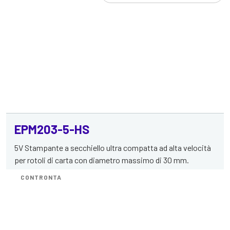
stampanti
per
pannelli
EPM203-5-HS
5V Stampante a secchiello ultra compatta ad alta velocità
per rotoli di carta con diametro massimo di 30 mm.
CONTRONTA