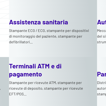
Assistenza sanitaria
Au
Stampante ECG / ECG, stampante per dispositivi
Mecca
di monitoraggio del paziente, stampante per
del s
defibrillatori...
strum
Terminali ATM e di
pagamento
Pa
Stampante per ricevute ATM, stampante per
Distr
,
ricevute di deposito, stampante per ricevute
autom
EFT/POS...
stamp