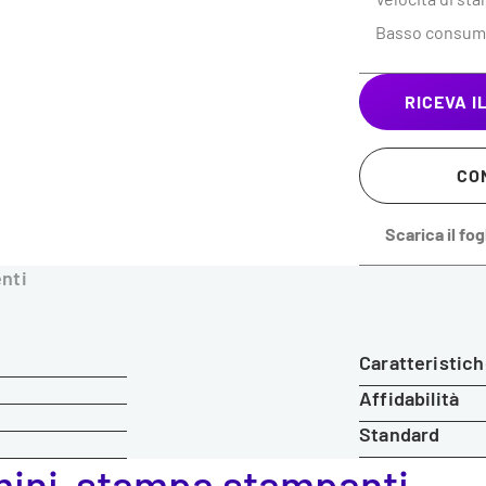
Basso consum
RICEVA 
CO
Scarica il fo
enti
Caratteristich
Affidabilità
Standard
 mini-stampa stampanti