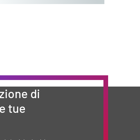
zione di
e tue