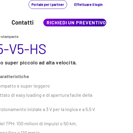
Portale per i partner
Effettuare il login
Contatti
RICHIEDI UN PREVENTIVO
i-stampante
5-V5-HS
 super piccolo ad alta velocità.
caratteristiche
compatto e super leggero
ato di easy loading e di apertura facile della
zionamento iniziale a 3 V per la logica e a 5,5 V
el TPH: 100 milioni di impulsi o 50 km.
ampa fino a 110 mm/s