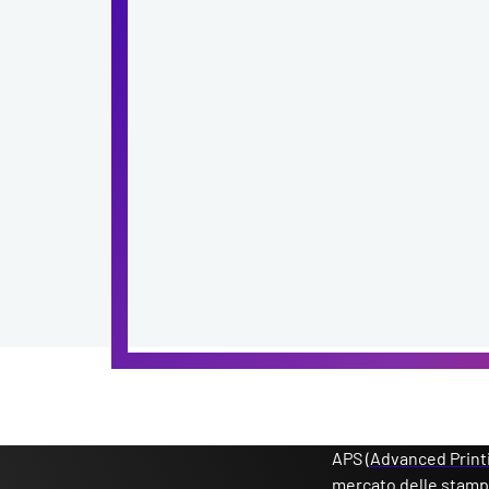
APS (
Advanced Print
mercato delle stamp