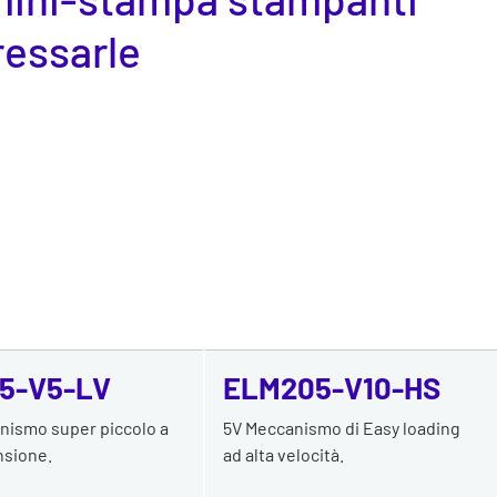
ressarle
5-V5-LV
ELM205-V10-HS
nismo super piccolo a
5V Meccanismo di Easy loading
nsione.
ad alta velocità.