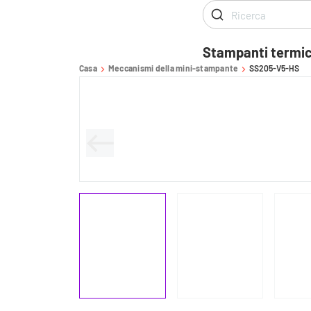
Stampanti termi
Casa
Meccanismi della mini-stampante
SS205-V5-HS
-
-