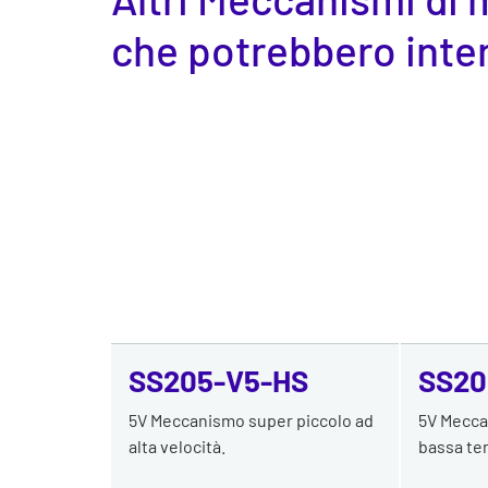
che potrebbero inte
SS205-V5-HS
SS20
5V Meccanismo super piccolo ad
5V Mecca
alta velocità.
bassa te