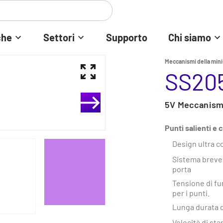
che
Settori
Supporto
Chi siamo
Meccanismi della min
SS20
5V Meccanismo
Punti salienti e 
Design ultra 
Sistema brevett
porta
Tensione di fun
per i punti.
Lunga durata d
Velocità di st