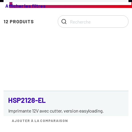
Notre
Afficher les filtres
gamme
de
mécanismes
12 PRODUITS
d'imprimantes
thermiques
HSP2128-EL
Imprimante 12V avec cutter, version easyloading.
AJOUTER À LA COMPARAISON