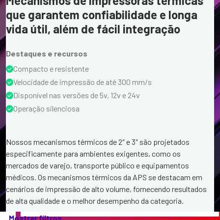
Mecanismos de impressoras térmicas
que garantem confiabilidade e longa
vida útil, além de fácil integração
Destaques e recursos
Compacto e resistente
Velocidade de impressão de até 300 mm/s
Disponível nas versões de 5v, 12v e 24v
Operação silenciosa
Nossos mecanismos térmicos de 2″ e 3″ são projetados
especificamente para ambientes exigentes, como os
mercados de varejo, transporte público e equipamentos
médicos. Os mecanismos térmicos da APS se destacam em
cenários de impressão de alto volume, fornecendo resultados
de alta qualidade e o melhor desempenho da categoria.
Nossa
Mostrar filtros