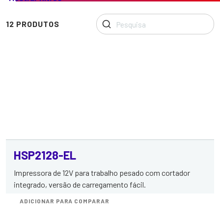
linha
de
mecanismos
12 PRODUTOS
para
impressoras
térmicas
HSP2128-EL
Impressora de 12V para trabalho pesado com cortador
integrado, versão de carregamento fácil.
ADICIONAR PARA COMPARAR