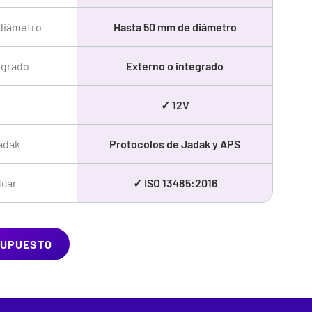
diámetro
Hasta 50 mm de diámetro
egrado
Externo o integrado
✓ 12V
adak
Protocolos de Jadak y APS
icar
✓ ISO 13485:2016
SUPUESTO