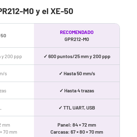
PR212-M0
y el XE-50
RECOMENDADO
-50
GPR212-M0
 y 200 ppp
✓ 600 puntos/25 mm y 200 ppp
m/s
✓ Hasta 50 mm/s
zas
✓ Hasta 4 trazas
L
✓ TTL UART, USB
72 mm
Panel: 84 × 72 mm
 × 70 mm
Carcasa: 67 × 80 × 70 mm