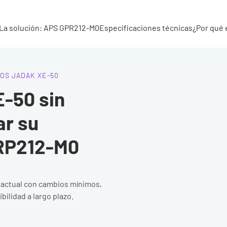
La solución: APS GPR212-M0
Especificaciones técnicas
¿Por qué 
OS JADAK XE-50
E-50 sin
ar su
GRP212-M0
 actual con cambios mínimos,
ibilidad a largo plazo.